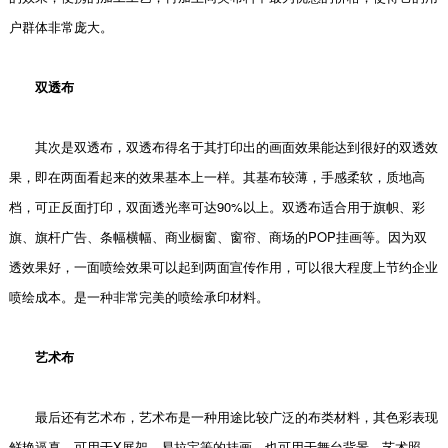
户群体非常庞大。
双透布
其次是双透布，双透布得名于其打印出的画面效果能达到很好的双透效
果，即在两面看起来的效果基本上一样。其基布较薄，手感柔软，质地高
档，可正反面打印，双面透光率可达90%以上。双透布适合用于旗帜、彩
旗、旗杆广告、条幅横幅、商业橱窗、窗帘、商场的POP挂画等。因为双
透效果好，一面喷绘效果可以起到两面宣传作用，可以很大程度上节约企业
喷绘成本。是一种非常完美的喷绘承印材料。
艺术布
最后还有艺术布，艺术布是一种用途比较广泛的布类材料，其色彩表现
鲜艳逼真，可用于X展架、易拉宝等的挂画，也可用于舞台背景，艺术照、