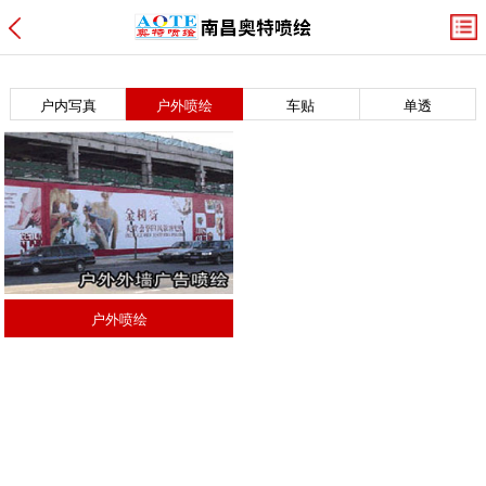
户内写真
户外喷绘
车贴
单透
户外喷绘